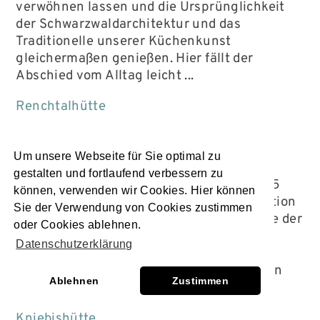
verwöhnen lassen und die Ursprünglichkeit
der Schwarzwaldarchitektur und das
Traditionelle unserer Küchenkunst
gleichermaßen genießen. Hier fällt der
Abschied vom Alltag leicht ...
Renchtalhütte
Kniebishütte
Um unsere Webseite für Sie optimal zu
gestalten und fortlaufend verbessern zu
In toller Einzellage auf dem Kniebis, in 935
können, verwenden wir Cookies. Hier können
Meter Höhe, auf Tuchfühlung zur Bergstation
Sie der Verwendung von Cookies zustimmen
des Skilifts Lamm, direkt an der B 28, nahe der
oder Cookies ablehnen.
Schwarzwaldhochstraße lädt die täglich
Datenschutzerklärung
geöffnete Kniebis-Hütte zum Erholen und
Genießen, zum Durchatmen und Auftanken
Ablehnen
Zustimmen
ein…
Kniebishütte